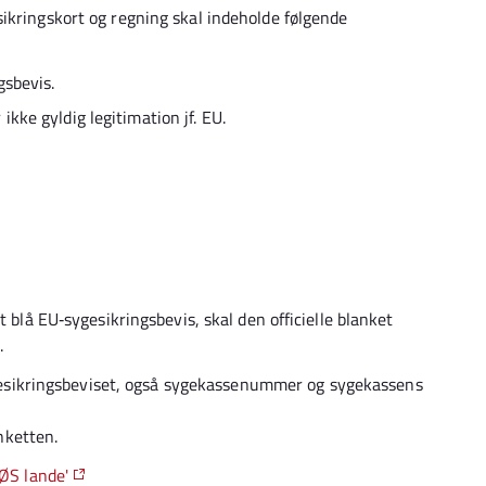
ikringskort og regning skal indeholde følgende
gsbevis.
ikke gyldig legitimation jf. EU.
t blå EU‐sygesikringsbevis, skal den officielle blanket
.
gesikringsbeviset, også sygekassenummer og sygekassens
nketten.
EØS lande'