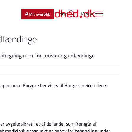
Søg
Menu
Mit overblik
udlændinge
 afregning m.m. for turister og udlændinge
 personer. Borgere henvises til Borgerservice i deres
 er sygeforsikret i et af de lande, som fremgår af
 et medicinsk synspunkt er behov for behandling under