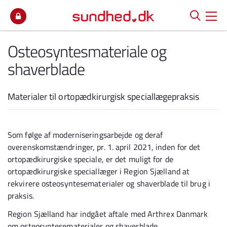
Spring til indhold
Osteosyntesmateriale og
shaverblade
Materialer til ortopædkirurgisk speciallægepraksis
Som følge af moderniseringsarbejde og deraf
overenskomstændringer, pr. 1. april 2021, inden for det
ortopædkirurgiske speciale, er det muligt for de
ortopædkirurgiske speciallæger i Region Sjælland at
rekvirere osteosyntesematerialer og shaverblade til brug i
praksis.
Region Sjælland har indgået aftale med Arthrex Danmark
om osteosyntesematerialer og shaverblade.