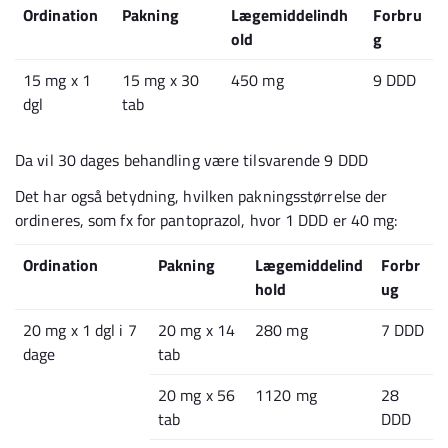
Ordination
Pakning
Lægemiddelindh
Forbru
old
g
15 mg x 1
15 mg x 30
450 mg
9 DDD
dgl
tab
Da vil 30 dages behandling være tilsvarende 9 DDD
Det har også betydning, hvilken pakningsstørrelse der
ordineres, som fx for pantoprazol, hvor 1 DDD er 40 mg:
Ordination
Pakning
Lægemiddelind
Forbr
hold
ug
20 mg x 1 dgl i 7
20 mg x 14
280 mg
7 DDD
dage
tab
20 mg x 56
1120 mg
28
tab
DDD