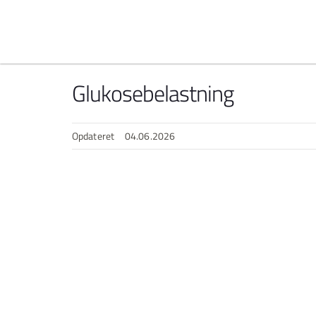
Spring til indhold
Glukosebelastning
Opdateret
04.06.2026