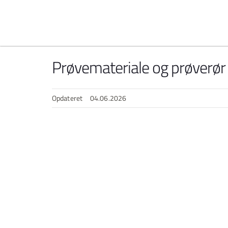
Spring til indhold
Prøvemateriale og prøverør
Opdateret
04.06.2026