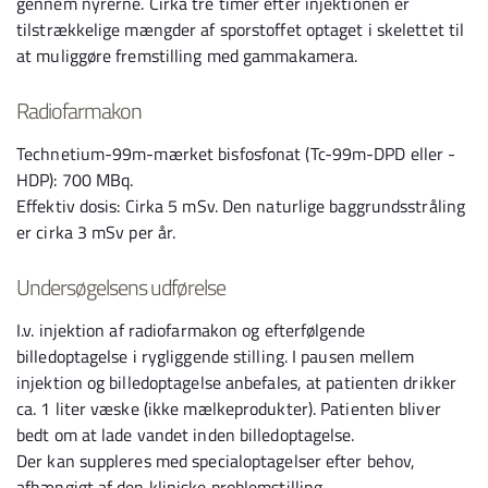
gennem nyrerne. Cirka tre timer efter injektionen er
tilstrækkelige mængder af sporstoffet optaget i skelettet til
at muliggøre fremstilling med gammakamera.
Radiofarmakon
Technetium-99m-mærket bisfosfonat (Tc-99m-DPD eller -
HDP): 700 MBq.
Effektiv dosis: Cirka 5 mSv. Den naturlige baggrundsstråling
er cirka 3 mSv per år.
Undersøgelsens udførelse
I.v. injektion af radiofarmakon og efterfølgende
billedoptagelse i rygliggende stilling. I pausen mellem
injektion og billedoptagelse anbefales, at patienten drikker
ca. 1 liter væske (ikke mælkeprodukter). Patienten bliver
bedt om at lade vandet inden billedoptagelse.
Der kan suppleres med specialoptagelser efter behov,
afhængigt af den kliniske problemstilling.