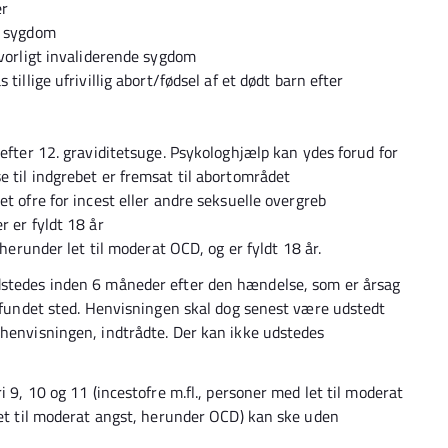
er
e sygdom
lvorligt invaliderende sygdom
tillige ufrivillig abort/fødsel af et dødt barn efter
 efter 12. graviditetsuge. Psykologhjælp kan ydes forud for
e til indgrebet er fremsat til abortområdet
et ofre for incest eller andre seksuelle overgreb
r er fyldt 18 år
 herunder let til moderat OCD, og er fyldt 18 år.
dstedes inden 6 måneder efter den hændelse, som er årsag
r fundet sted. Henvisningen skal dog senest være udstedt
 henvisningen, indtrådte. Der kan ikke udstedes
i 9, 10 og 11 (incestofre m.fl., personer med let til moderat
let til moderat angst, herunder OCD) kan ske uden