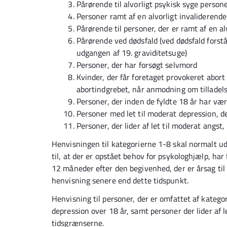
Pårørende til alvorligt psykisk syge person
Personer ramt af en alvorligt invaliderend
Pårørende til personer, der er ramt af en a
Pårørende ved dødsfald (ved dødsfald forstås 
udgangen af 19. graviditetsuge)
Personer, der har forsøgt selvmord
Kvinder, der får foretaget provokeret abort
abortindgrebet, når anmodning om tilladels
Personer, der inden de fyldte 18 år har vær
Personer med let til moderat depression, de
Personer, der lider af let til moderat angst,
Henvisningen til kategorierne 1-8 skal normalt u
til, at der er opstået behov for psykologhjælp, ha
12 måneder efter den begivenhed, der er årsag til
henvisning senere end dette tidspunkt.
Henvisning til personer, der er omfattet af kategor
depression over 18 år, samt personer der lider af 
tidsgrænserne.