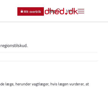
Søg
Menu
Mit overblik
regionstilskud.
nde læge, herunder vagtlæger, hvis lægen vurderer, at