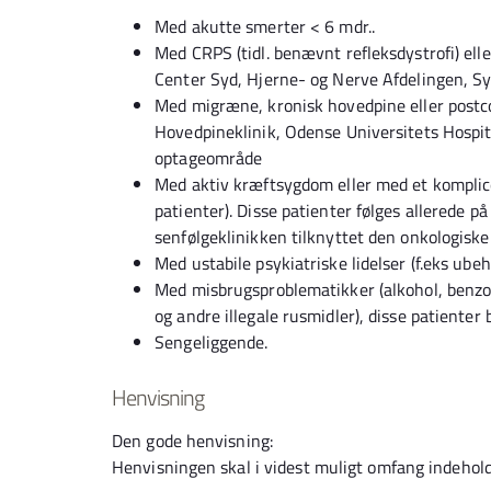
Med akutte smerter < 6 mdr..
Med CRPS (tidl. benævnt refleksdystrofi) ell
Center Syd, Hjerne- og Nerve Afdelingen, 
Med migræne, kronisk hovedpine eller post
Hovedpineklinik, Odense Universitets Hospit
optageområde
Med aktiv kræftsygdom eller med et komplic
patienter). Disse patienter følges allerede på
senfølgeklinikken tilknyttet den onkologisk
Med ustabile psykiatriske lidelser (f.eks ube
Med misbrugsproblematikker (alkohol, benz
og andre illegale rusmidler), disse patienter
Sengeliggende.
Henvisning
Den gode henvisning:
Henvisningen skal i videst muligt omfang indehol