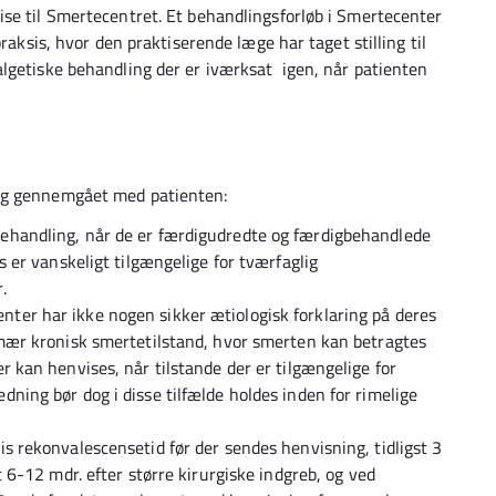
se til Smertecentret. Et behandlingsforløb i Smertecenter
raksis, hvor den praktiserende læge har taget stilling til
lgetiske behandling der er iværksat igen, når patienten
og gennemgået med patienten:
behandling, når de er færdigudredte og færdigbehandlede
rs er vanskeligt tilgængelige for tværfaglig
.
ter har ikke nogen sikker ætiologisk forklaring på deres
rimær kronisk smertetilstand, hvor smerten kan betragtes
r kan henvises, når tilstande der er tilgængelige for
dning bør dog i disse tilfælde holdes inden for rimelige
is rekonvalescensetid før der sendes henvisning, tidligst 3
t 6-12 mdr. efter større kirurgiske indgreb, og ved