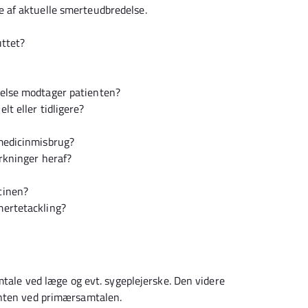
se af aktuelle smerteudbredelse.
uttet?
rgelse modtager patienten?
lt eller tidligere?
 medicinmisbrug?
irkninger heraf?
cinen?
mertetackling?
mtale ved læge og evt. sygeplejerske. Den videre
enten ved primærsamtalen.