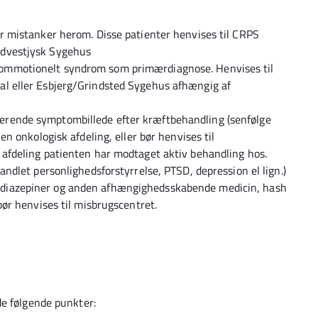
er mistanker herom. Disse patienter henvises til CRPS
Sydvestjysk Sygehus
commotionelt syndrom som primærdiagnose. Henvises til
al eller Esbjerg/Grindsted Sygehus afhængig af
erende symptombillede efter kræftbehandling (senfølge
 en onkologisk afdeling, eller bør henvises til
e afdeling patienten har modtaget aktiv behandling hos.
handlet personlighedsforstyrrelse, PTSD, depression el lign.)
odiazepiner og anden afhængighedsskabende medicin, hash
 bør henvises til misbrugscentret.
de følgende punkter: