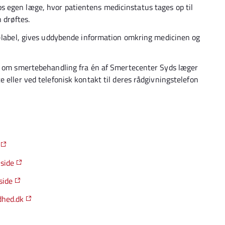
 egen læge, hvor patientens medicinstatus tages op til
n drøftes.
f-label, gives uddybende information omkring medicinen og
åd om smertebehandling fra én af Smertecenter Syds læger
 eller ved telefonisk kontakt til deres rådgivningstelefon
side
side
dhed.dk