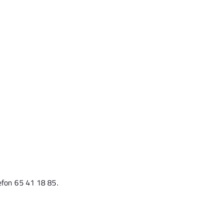
efon 65 41 18 85.
.