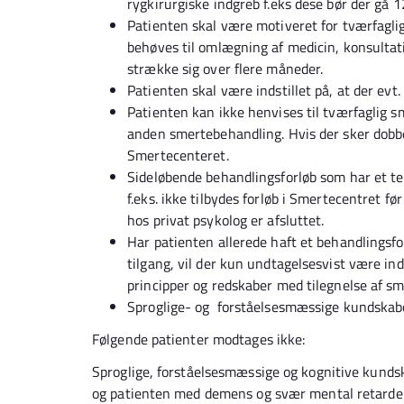
rygkirurgiske indgreb f.eks dese bør der gå 
Patienten skal være motiveret for tværfaglig
behøves til omlægning af medicin, konsultati
strække sig over flere måneder.
Patienten skal være indstillet på, at der ev
Patienten kan ikke henvises til tværfaglig s
anden smertebehandling. Hvis der sker dobbel
Smertecenteret.
Sideløbende behandlingsforløb som har et te
f.eks. ikke tilbydes forløb i Smertecentret fø
hos privat psykolog er afsluttet.
Har patienten allerede haft et behandlings
tilgang, vil der kun undtagelsesvist være ind
principper og redskaber med tilegnelse af sm
Sproglige- og forståelsesmæssige kundskaber
Følgende patienter modtages ikke:
Sproglige, forståelsesmæssige og kognitive kundsk
og patienten med demens og svær mental retarderin