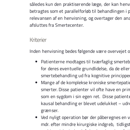
således kun den praktiserende læge, der kan henvi
betragtes som et parallelforløb til behandlingen i p
relevansen af en henvisning, og overtager den ana
afsluttes fra Smertecenter.
Kriterier
Inden henvisning bedes følgende være overvejet 
Patienterne modtages til tværfaglig smerte
for deres eventuelle grundlidelse, da de elle
smertebehandling ud fra kognitive principper
Mange af de komplekse kroniske smertepatien
smerter. Disse patienter vil ofte have en p
som en sygdom i sin egen ret. Disse patiente
kausal behandling er blevet udelukket – udre
grænser.
Ved nyligt operation bør der påberegnes en v
mdr. efter mindre kirurgiske indgreb, tidligs