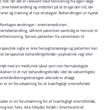
12 mdr. før det er relevant med henvisning fra egen læge
 smertebehandling og indstillet på at bruge den tid, der
oner og træning af nye strategier. Behandlingen vil typisk
t. foretages ændringer i smertemedicinen.
mertebehandling, såfremt patienten samtidig er henvist til
thenvisning, fjernes patienten fra ventelisten til
rapeutisk sigte er ikke hensigtsmæssige og patienten kan
r et terapeutisk behandlingsforløb i psykiatrisk regi eller
forløb med en medicinsk såvel som non-farmakologisk
ikation til et nyt behandlingsforløb, idet de væsentligste
ertehåndteringsstrategier allerede er afsøgt.
 er en forudsætning for et tværfagligt smerteforløb.
aber er en forudsætning for et tværfagligt smerteforløb,
g kan f.eks. ikke tilbydes forløb i Smertecentret.