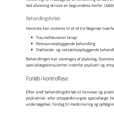
Ved afvisning skrives en begrundelse herfor. Udeb
Behandlingsforløb
Henviste kan visiteres til et af tre følgende tværf
Traumefokuseret terapi
Ressourceopbyggende behandling
Støttende- og netværksopbyggende behandl
Behandlingen kan varetages af psykolog, fysiotera
speciallægekonsulenter indenfor psykiatri og orto
Forløb i kontrolfase
Efter endt behandlingsforløb vil henviser og prak
psykiatrisk- eller ortopædkirurgisk speciallæge. H
undersøgelser, forslag til medicinering og opfølgn