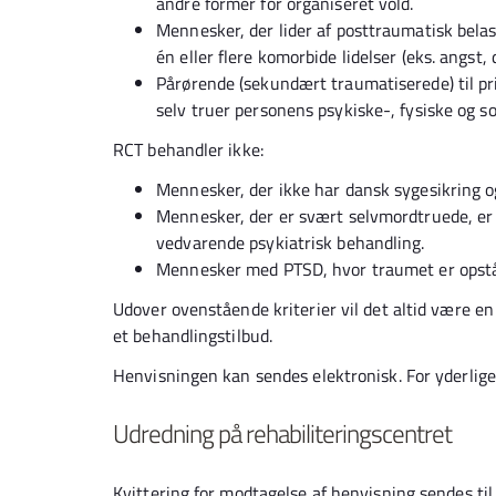
andre former for organiseret vold.
Mennesker, der lider af posttraumatisk bel
én eller flere komorbide lidelser (eks. angst, 
Pårørende (sekundært traumatiserede) til pr
selv truer personens psykiske-, fysiske og so
RCT behandler ikke:
Mennesker, der ikke har dansk sygesikring og
Mennesker, der er svært selvmordtruede, er
vedvarende psykiatrisk behandling.
Mennesker med PTSD, hvor traumet er opstå
Udover ovenstående kriterier vil det altid være en
et behandlingstilbud.
Henvisningen kan sendes elektronisk. For yderliger
Udredning på rehabiliteringscentret
Kvittering for modtagelse af henvisning sendes til