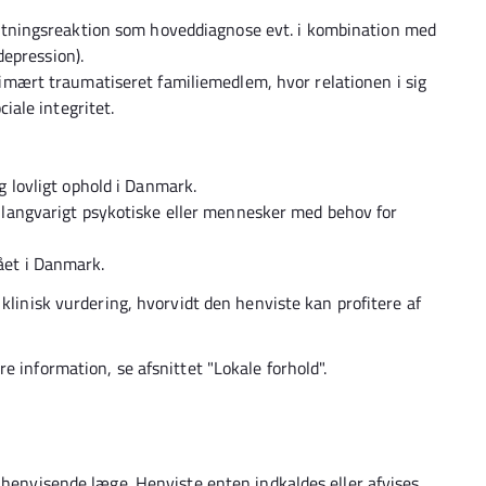
astningsreaktion som hoveddiagnose evt. i kombination med
depression).
imært traumatiseret familiemedlem, hvor relationen i sig
ciale integritet.
 lovligt ophold i Danmark.
 langvarigt psykotiske eller mennesker med behov for
et i Danmark.
 klinisk vurdering, hvorvidt den henviste kan profitere af
e information, se afsnittet "Lokale forhold".
 henvisende læge. Henviste enten indkaldes eller afvises.