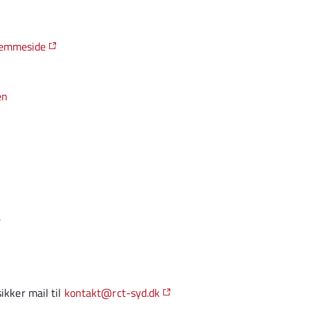
jemmeside
en
e
ikker mail til
kontakt@rct-syd.dk