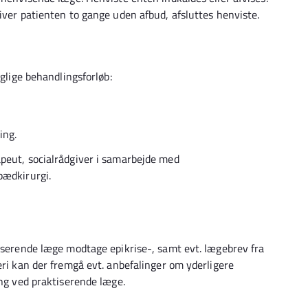
liver patienten to gange uden afbud, afsluttes henviste.
aglige behandlingsforløb:
ing.
peut, socialrådgiver i samarbejde med
pædkirurgi.
tiserende læge modtage epikrise-, samt evt. lægebrev fra
eri kan der fremgå evt. anbefalinger om yderligere
ing ved praktiserende læge.