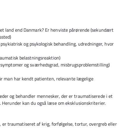
det land end Danmark? Er henviste pårørende (sekundært
ssted)
l psykiatrisk og psykologisk behandling, udredninger, hvor
raumatisk belastningsreaktion)
r symptomer og sværhedsgrad, misbrugsproblemstilling)
 år man har kendt patienten, relevante lægelige
eder og behandler mennesker, der er traumatiserede i et
r. Herunder kan du også læse om eksklusionskriterier.
r traumatiseret af krig, forfølgelse, tortur, overgreb eller