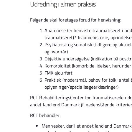
Udredning i almen praksis
Følgende skal foretages forud for henvisning:
Anamnese (er henviste traumatiseret i an
traumatiseret)? Traumehistorie, oprindelse
Psykiatrisk og somatisk (tidligere og aktue
og hvornår)
Objektiv undersøgelse (indikation på postt
Komorbiditet (komorbide lidelser, herunde
FMK ajourført
Praktisk (modersmål, behov for tolk, antal
oplysninger/speciallægeerklæringer).
RCT RehabiliteringsCenter for Traumatiserede udr
andet land end Danmark jf. nedenstående kriterie
RCT behandler:
Mennesker, der i et andet land end Danmark, e