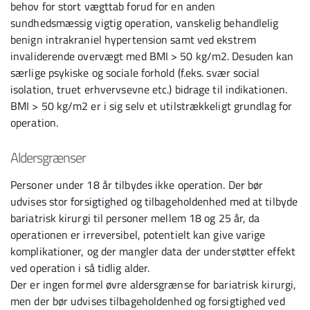
behov for stort vægttab forud for en anden
sundhedsmæssig vigtig operation, vanskelig behandlelig
benign intrakraniel hypertension samt ved ekstrem
invaliderende overvægt med BMI > 50 kg/m2. Desuden kan
særlige psykiske og sociale forhold (f.eks. svær social
isolation, truet erhvervsevne etc.) bidrage til indikationen.
BMI > 50 kg/m2 er i sig selv et utilstrækkeligt grundlag for
operation.
Aldersgrænser
Personer under 18 år tilbydes ikke operation. Der bør
udvises stor forsigtighed og tilbageholdenhed med at tilbyde
bariatrisk kirurgi til personer mellem 18 og 25 år, da
operationen er irreversibel, potentielt kan give varige
komplikationer, og der mangler data der understøtter effekt
ved operation i så tidlig alder.
Der er ingen formel øvre aldersgrænse for bariatrisk kirurgi,
men der bør udvises tilbageholdenhed og forsigtighed ved