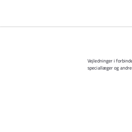
Spring til indhold
Vejledninger i forbin
speciallæger og andre