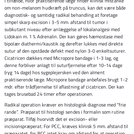
I tilfælde, hvor praktiserende læge finder klinisk mistanke
om non-melanom hudkræft på truncus, kan det være både
diagnostisk- og samtidig radikal behandling at foretage
simpel skarp excision i 3-5 mm. afstand til tumor i
subkutant niveau efter anlæggelse af lokalanalgesi med
Lidokain m. 1 % Adrenalin. Der kan gøres hæmostase med
bipolær diathermi/kaustik og derefter lukkes med direkte
sutur af den opståede defekt med nylon 3-0 enkeltsuturer.
Cicatricen dækkes med Micropore bandage i 1-3 lag, og
denne forbliver anlagt til suturfjernelse efter 10-14 dage
(ryg 14 dage) hos sygeplejersken ved den alment
praktiserende læge. Micropore bandage anbefales brugt 1-2
mdr. efter trådfjernelse til aflastning af cicatricen. Der kan
tages brusebad 24 timer efter operationen.
Radikal operation kræver en histologisk diagnose med “frie
rande”. Præparat til histologi sendes i formalin som rutine
præparat. Tilføj hvorvidt det er excision- eller
incisionspræperat. For PCC, kræves klinisk 5 mm. afstand til
præparatet, for BCC intet krav om afstand for at operation