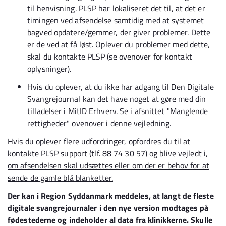
til henvisning. PLSP har lokaliseret det til, at det er
timingen ved afsendelse samtidig med at systemet
bagved opdatere/gemmer, der giver problemer. Dette
er de ved at få løst. Oplever du problemer med dette,
skal du kontakte PLSP (se ovenover for kontakt
oplysninger).
Hvis du oplever, at du ikke har adgang til Den Digitale
Svangrejournal kan det have noget at gøre med din
tilladelser i MitID Erhverv. Se i afsnittet "Manglende
rettigheder" ovenover i denne vejledning.
Hvis du oplever flere udfordringer, opfordres du til at
kontakte PLSP support (tlf. 88 74 30 57) og blive vejledt i,
om afsendelsen skal udsættes eller om der er behov for at
sende de gamle blå blanketter.
Der kan i Region Syddanmark meddeles, at langt de fleste
digitale svangrejournaler i den nye version modtages på
fødestederne og indeholder al data fra klinikkerne. Skulle