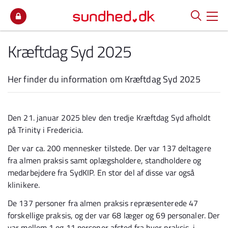
Spring til indhold
Kræftdag Syd 2025
Her finder du information om Kræftdag Syd 2025
Den 21. januar 2025 blev den tredje Kræftdag Syd afholdt
på Trinity i Fredericia.
Der var ca. 200 mennesker tilstede. Der var 137 deltagere
fra almen praksis samt oplægsholdere, standholdere og
medarbejdere fra SydKIP. En stor del af disse var også
klinikere.
De 137 personer fra almen praksis repræsenterede 47
forskellige praksis, og der var 68 læger og 69 personaler. Der
var mellem 1 og 11 personer afsted fra hver praksis, i