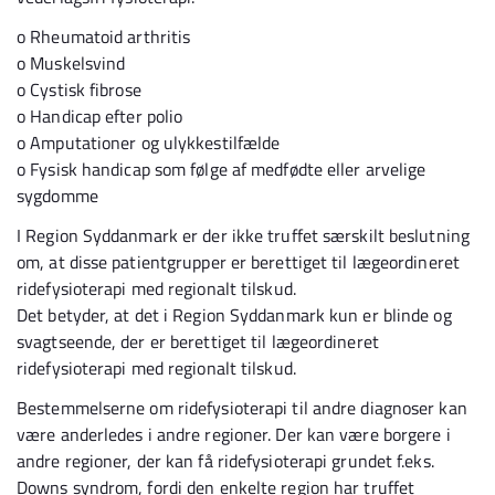
o
Rheumatoid arthritis
o
Muskelsvind
o
Cystisk fibrose
o
Handicap efter polio
o
Amputationer og ulykkestilfælde
o
Fysisk handicap som følge af medfødte eller arvelige
sygdomme
I Region Syddanmark er der ikke truffet særskilt beslutning
om, at disse patientgrupper er berettiget til lægeordineret
ridefysioterapi med regionalt tilskud.
Det betyder, at det i Region Syddanmark kun er blinde og
svagtseende, der er berettiget til lægeordineret
ridefysioterapi med regionalt tilskud.
Bestemmelserne om ridefysioterapi til andre diagnoser kan
være anderledes i andre regioner. Der kan være borgere i
andre regioner, der kan få ridefysioterapi grundet f.eks.
Downs syndrom, fordi den enkelte region har truffet