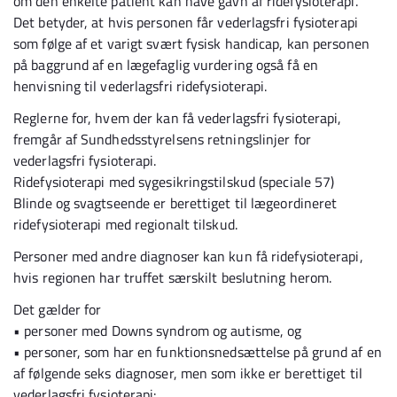
om den enkelte patient kan have gavn af ridefysioterapi.
Det betyder, at hvis personen får vederlagsfri fysioterapi
som følge af et varigt svært fysisk handicap, kan personen
på baggrund af en lægefaglig vurdering også få en
henvisning til vederlagsfri ridefysioterapi.
Reglerne for, hvem der kan få vederlagsfri fysioterapi,
fremgår af Sundhedsstyrelsens retningslinjer for
vederlagsfri fysioterapi.
Ridefysioterapi med sygesikringstilskud (speciale 57)
Blinde og svagtseende er berettiget til lægeordineret
ridefysioterapi med regionalt tilskud.
Personer med andre diagnoser kan kun få ridefysioterapi,
hvis regionen har truffet særskilt beslutning herom.
Det gælder for
•
personer med Downs syndrom og autisme, og
•
personer, som har en funktionsnedsættelse på grund af en
af følgende seks diagnoser, men som ikke er berettiget til
vederlagsfri fysioterapi: