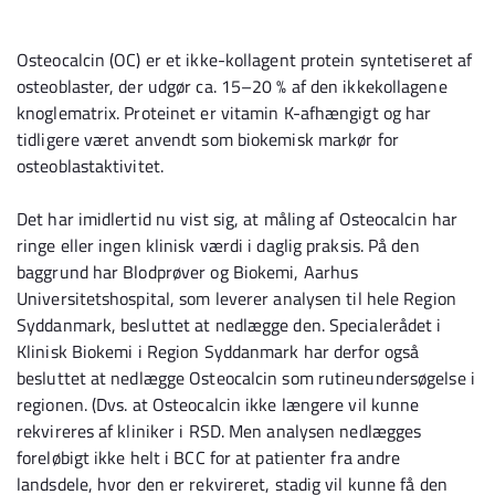
Osteocalcin (OC) er et ikke-kollagent protein syntetiseret af
osteoblaster, der udgør ca. 15–20 % af den ikkekollagene
knoglematrix. Proteinet er vitamin K-afhængigt og har
tidligere været anvendt som biokemisk markør for
osteoblastaktivitet.
Det har imidlertid nu vist sig, at måling af Osteocalcin har
ringe eller ingen klinisk værdi i daglig praksis. På den
baggrund har Blodprøver og Biokemi, Aarhus
Universitetshospital, som leverer analysen til hele Region
Syddanmark, besluttet at nedlægge den. Specialerådet i
Klinisk Biokemi i Region Syddanmark har derfor også
besluttet at nedlægge Osteocalcin som rutineundersøgelse i
regionen. (Dvs. at Osteocalcin ikke længere vil kunne
rekvireres af kliniker i RSD. Men analysen nedlægges
foreløbigt ikke helt i BCC for at patienter fra andre
landsdele, hvor den er rekvireret, stadig vil kunne få den