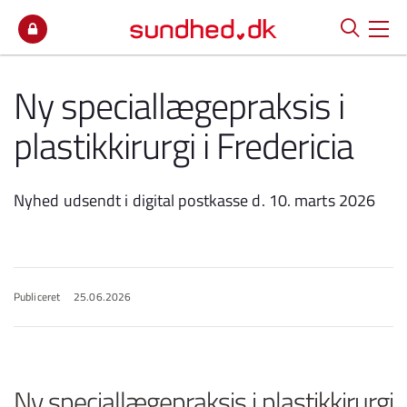
Spring til indhold
Ny speciallægepraksis i
plastikkirurgi i Fredericia
Nyhed udsendt i digital postkasse d. 10. marts 2026
Publiceret
25.06.2026
Ny speciallægepraksis i plastikkirurgi