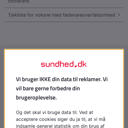
intolerans
Tjekliste for voksne med fødevareoverfølsomhed