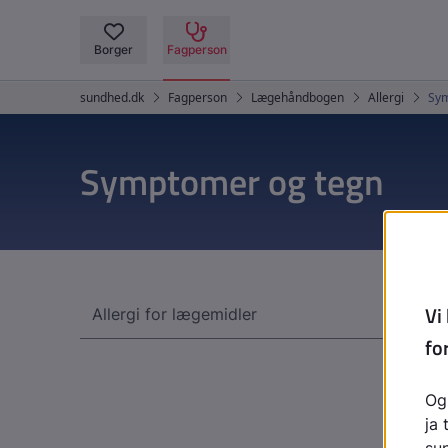
Symptomer og tegn
Allergi for lægemidler