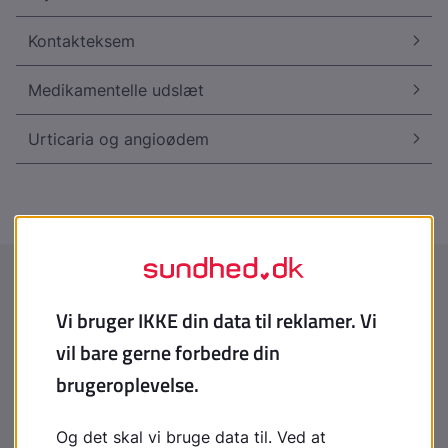
Kontakteksem
Medikamentelle udslæt
Urticaria og angioødem