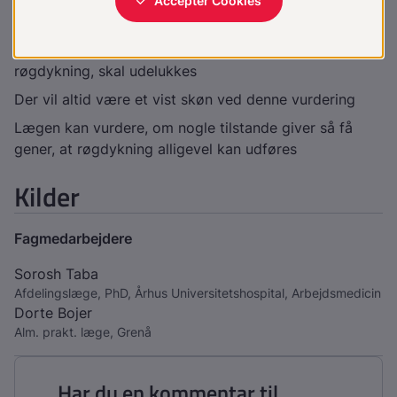
Konklusion
Sygdomme, som indebærer øget risiko ved
røgdykning, skal udelukkes
Der vil altid være et vist skøn ved denne vurdering
Lægen kan vurdere, om nogle tilstande giver så få
gener, at røgdykning alligevel kan udføres
Kilder
Fagmedarbejdere
Sorosh Taba
Afdelingslæge, PhD, Århus Universitetshospital, Arbejdsmedicin
Dorte Bojer
Alm. prakt. læge, Grenå
Har du en kommentar til