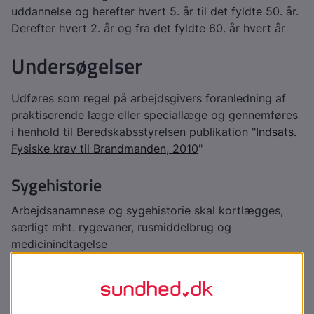
uddannelse og herefter hvert 5. år til det fyldte 50. år.
Derefter hvert 2. år og fra det fyldte 60. år hvert år
Undersøgelser
Udføres som regel på arbejdsgivers foranledning af
praktiserende læge eller speciallæge og gennemføres
i henhold til Beredskabsstyrelsen publikation "
Indsats.
Fysiske krav til Brandmanden, 2010
"
Sygehistorie
Arbejdsanamnese og sygehistorie skal kortlægges,
særligt mht. rygevaner, rusmiddelbrug og
medicinindtagelse
Forhold, som er problematiske ift. arbejdets udførelse,
er misbrug af rusmidler, alvorlige psykiske problemer,
diabetes, andre endokrine forstyrrelser, hjerte- og