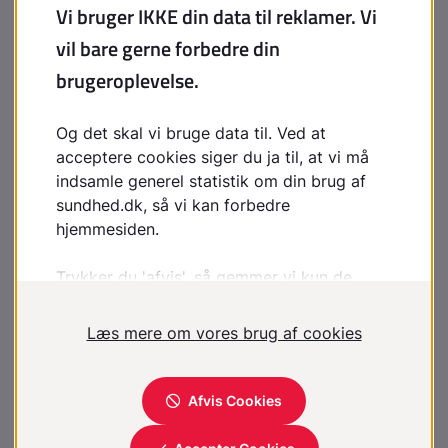
karsygdomme, kroniske lungesygdomme, sygdomme i
nervesystemet samt muskel- og skeletsygdomme
Der forudsættes også krav om hørelse, syn og
balanceevne
Gravide bør ikke foretage røg- eller kemikaliedykning
allerede fra graviditetens start
Medicinske undersøgelser
Lungefunktionsundersøgelse, hvile-ekg, blodtryk
Sanserne: hørelse, syn
Bevægeapparat og nervesystem
Evt. blodprøver til afklaring af metaboliske og
endokrine forhold
Attest til udfyldelse findes på
Beredskabsstyrelsens
hjemmeside