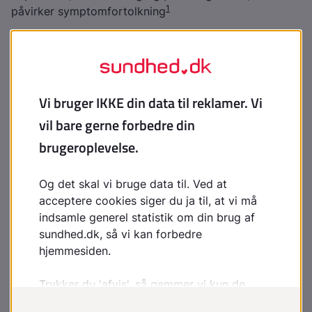
1
påvirker symptomfortolkning
Hvad kan der gøres ved
problemet?
Her er det selvfølgelig afgørende, hvor hæmmende
problemerne er i forhold til arbejdet. Sammen med
lægen kan man i mange tilfælde gøre tiltag, som kan
bedre situationen
Hos nogle kan det være aktuelt med såkaldt kognitiv
terapi, som er baseret på samtaler mellem læge eller
en psykolog og patient, og hvor man prøver at
påvirke den måde, patienten tænker på og håndterer
problemerne
Det skal dog understreges, at mange patienter ikke
føler sig taget alvorligt i sundhedsvæsenet
Der findes en patientforening indenfor området (
MCS-