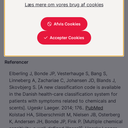
foreningen
)
Vil du vide mere?
Overfølsomhed, mistænkt arbejdsbetinget
Kilder
Referencer
Elberling J, Bonde JP, Vesterhauge S, Bang S,
Linneberg A, Zachariae C, Johansen JD, Blands J,
Skovbjerg S. [A new classification code is available
in the Danish health-care classification system for
patients with symptoms related to chemicals and
scents]. Ugeskr Laeger. 2014; 176..
PubMed
Kolstad HA, Silberschmidt M, Nielsen JB, Osterberg
K, Andersen JH, Bonde JP, Fink P. [Multiple chemical