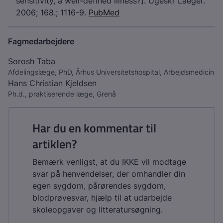
sensitivity, a well-defined illness?]. Ugeskr Laeger.
2006; 168.; 1116-9.
PubMed
Fagmedarbejdere
Sorosh Taba
Afdelingslæge, PhD, Århus Universitetshospital, Arbejdsmedicin
Hans Christian Kjeldsen
Ph.d., praktiserende læge, Grenå
Har du en kommentar til
artiklen?
Bemærk venligst, at du IKKE vil modtage
svar på henvendelser, der omhandler din
egen sygdom, pårørendes sygdom,
blodprøvesvar, hjælp til at udarbejde
skoleopgaver og litteratursøgning.