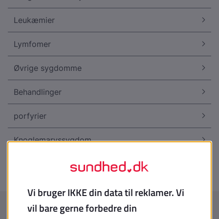
Leukæmier
Lymfomer
Øvrige sygdomme
Behandlinger
porfyrier
Knoglemarvssygdom