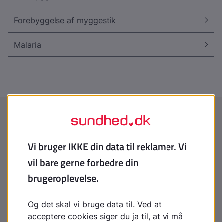
Forebyggelse af myggestik
Malaria