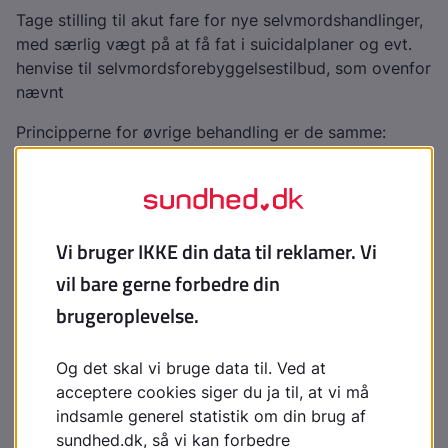
Tage stilling til akut fare for nye selvmordshandlinger,
med særlig vægt på at få fat i suicidalplaner og evt.
henvise til selvmordsforebyggelsestilbud, som ovenfor
nævnt
Principperne for øvrige behandling er de samme:
Støttesamtaler med regelmæssig og grundig
opfølgning
Forældrerådgivning, evt. familiebehandling
Samarbejde med skole og netværk
Håndtering i almen praksis
Empatisk holdning til patient og pårørende
Somatisk behandling fx suturering af skader
Stillingtagen til underretning og orientering af
forældre