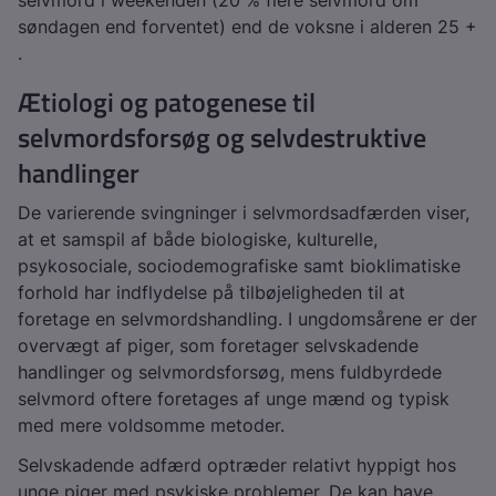
selvmord i weekenden (20 % flere selvmord om
søndagen end forventet) end de voksne i alderen 25 +
.
Ætiologi og patogenese til
selvmordsforsøg og selvdestruktive
handlinger
De varierende svingninger i selvmordsadfærden viser,
at et samspil af både biologiske, kulturelle,
psykosociale, sociodemografiske samt bioklimatiske
forhold har indflydelse på tilbøjeligheden til at
foretage en selvmordshandling. I ungdomsårene er der
overvægt af piger, som foretager selvskadende
handlinger og selvmordsforsøg, mens fuldbyrdede
selvmord oftere foretages af unge mænd og typisk
med mere voldsomme metoder.
Selvskadende adfærd optræder relativt hyppigt hos
unge piger med psykiske problemer. De kan have