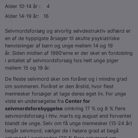
Alder 10-14 år : 4
Alder 14-19 år: 16
Selvmordsforsøg og alvorlig selvdestruktiv adfærd er
en af de hyppigste årsager til akutte psykiatriske
henvisninger af børn og unge mellem 14 og 19
år. Siden midten af 1990'erne er der sket en fordobling
i antallet af selvmordsforsøg hos helt unge piger
mellem 15 og 19 år.
De fleste selvmord sker om foråret og i mindre grad
om sommeren. Foråret er den årstid, hvor flest
mennesker forsøger at tage deres eget liv. For unge
viste en undersøgelse fra
Center for
selvmordsforebyggelse
omkring 17 % og 8 % flere
selvmordsforsøg i hhv. marts og august end forventet
blandt de unge. Selv om få unge mennesker (15-24 år)
begår selvmord, vælger de i højere grad at begå