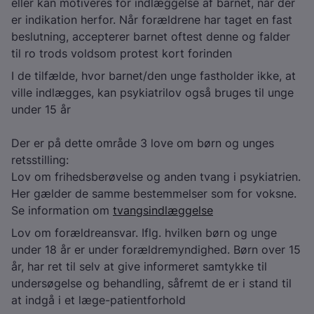
eller kan motiveres for indlæggelse af barnet, når der
er indikation herfor. Når forældrene har taget en fast
beslutning, accepterer barnet oftest denne og falder
til ro trods voldsom protest kort forinden
I de tilfælde, hvor barnet/den unge fastholder ikke, at
ville indlægges, kan psykiatrilov også bruges til unge
under 15 år
Der er på dette område 3 love om børn og unges
retsstilling:
Lov om frihedsberøvelse og anden tvang i psykiatrien.
Her gælder de samme bestemmelser som for voksne.
Se information om
tvangsindlæggelse
Lov om forældreansvar. Iflg. hvilken børn og unge
under 18 år er under forældremyndighed. Børn over 15
år, har ret til selv at give informeret samtykke til
undersøgelse og behandling, såfremt de er i stand til
at indgå i et læge-patientforhold