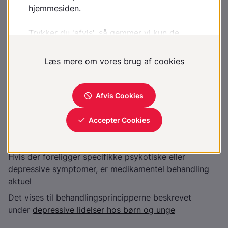
Støttende samtale evt. med psykoedukation omkring
strategier mod selvskade
Støttende samtale eller kort samtaleforløb
Råd til patienten
At der altid er håb
At der findes gode hjælpemuligheder
At tage imod hjælpen
Medicinsk behandling
Hvis der foreligger specifikke psykotiske eller
depressive symptomer, er medikamentel behandling
aktuel
Det vises til behandlingsprincipperne beskrevet
under
depressive lidelser hos børn og unge