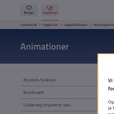
Animationer
Brystets funktion
Brystkræft
Undersøg brysterne selv