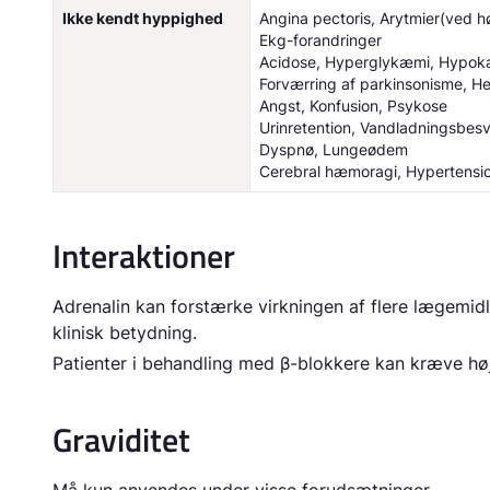
Ikke kendt hyppighed
Angina pectoris, Arytmier(ved hø
Ekg-forandringer
Acidose, Hyperglykæmi, Hypok
Forværring af parkinsonisme, H
Angst, Konfusion, Psykose
Urinretention, Vandladningsbes
Dyspnø, Lungeødem
Cerebral hæmoragi, Hypertensio
Interaktioner
Adrenalin kan forstærke virkningen af flere lægemidle
klinisk betydning.
Patienter i behandling med β-blokkere kan kræve høj
Graviditet