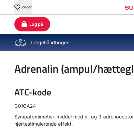
Lægehåndbogen
Adrenalin (ampul/hættegla
ATC-kode
C01CA24
Sympatomimetisk middel med α- og β-adrenoceptors
hjertestimulerende effekt.