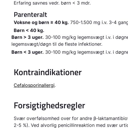
Erfaring savnes vedr. børn < 3 mdr.
Parenteralt
Voksne og børn ≥ 40 kg.
750-1.500 mg i.v. 3-4 gang
Børn < 40 kg.
Børn > 3 uger.
30-100 mg/kg legemsvægt i.v. i døgne
legemsvægt/døgn til de fleste infektioner.
Børn < 3 uger.
30-100 mg/kg legemsvægt i.v. i døgnet
Kontraindikationer
Cefalosporinallergi
.
Forsigtighedsregler
Svær
overfølsomhed over for andre β-laktamantibiotik
2-5 %). Ved alvorlig penicillinreaktion med svær urtic