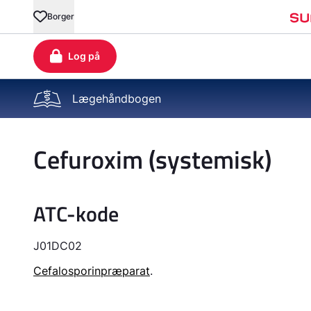
Lægehåndbogen
Cefuroxim (systemisk)
ATC-kode
J01DC02
Cefalosporinpræparat
.