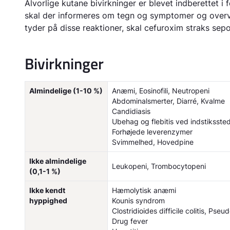
Alvorlige kutane bivirkninger er blevet indberettet 
skal der informeres om tegn og symptomer og overv
tyder på disse reaktioner, skal cefuroxim straks sep
Bivirkninger
Almindelige (1-10 %)
Anæmi, Eosinofili, Neutropeni
Abdominalsmerter, Diarré, Kvalme
Candidiasis
Ubehag og flebitis ved indstiksste
Forhøjede leverenzymer
Svimmelhed, Hovedpine
Ikke almindelige
Leukopeni, Trombocytopeni
(0,1-1 %)
Ikke kendt
Hæmolytisk anæmi
hyppighed
Kounis syndrom
Clostridioides difficile colitis, Ps
Drug fever