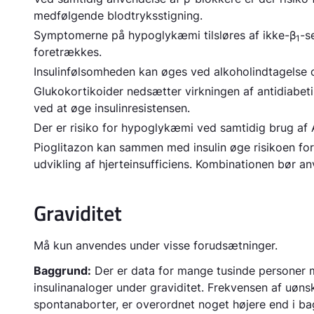
medfølgende blodtryksstigning.
Symptomerne på hypoglykæmi tilsløres af ikke-β
-s
1
foretrækkes.
Insulinfølsomheden kan øges ved alkoholindtagels
Glukokortikoider nedsætter virkningen af antidiabet
ved at øge insulinresistensen.
Der er risiko for hypoglykæmi ved samtidig brug 
Pioglitazon kan sammen med insulin øge risikoen for h
udvikling af hjerteinsufficiens. Kombinationen bør a
Graviditet
Må kun anvendes under visse forudsætninger.
Baggrund:
Der er data for mange tusinde personer m
insulinanaloger under graviditet. Frekvensen af uøn
spontanaborter, er overordnet noget højere end i b