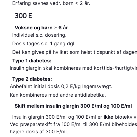
Erfaring savnes vedr. børn < 2 år.
300 E
Voksne og børn
≥
6 år
Individuel s.c. dosering.
Dosis tages s.c. 1 gang dgl.
Det kan gives på hvilket som helst tidspunkt af dage
Type 1 diabetes:
lnsulin glargin skal kombineres med korttids-/hurtigtvi
Type 2 diabetes:
Anbefalet initial dosis 0,2 E/kg legemsvægt.
Kan kombineres med andre antidiabetika.
Skift mellem insulin glargin 300 E/ml og 100 E/ml
Insulin glargin 300 E/ml og 100 E/ml er
ikke
bioækviva
Ved præparatskift fra 100 E/ml til 300 E/ml bibeholde
højere dosis af 300 E/ml.