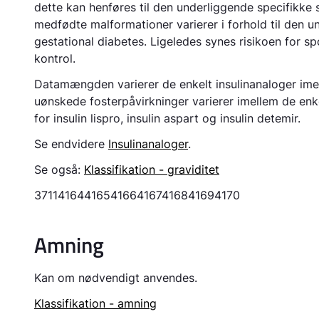
dette kan henføres til den underliggende specifikke s
medfødte malformationer varierer i forhold til den 
gestational diabetes. Ligeledes synes risikoen for sp
kontrol.
Datamængden varierer de enkelt insulinanaloger imel
uønskede fosterpåvirkninger varierer imellem de enkelt
for insulin lispro, insulin aspart og insulin detemir.
Se endvidere
Insulinanaloger
.
Se også:
Klassifikation - graviditet
3711
4164
4165
4166
4167
4168
4169
4170
Amning
Kan om nødvendigt anvendes.
Klassifikation - amning