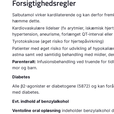
Forsigtighedsregler
Salbutamol virker kardilaterende og kan derfor frem
hæmme dette.
Kardiovaskulære lidelser (fx arytmier, iskæmisk hjer
hypertension, aneurisme, forlænget QT-interval eller
Tyrotoksikose (øget risiko for hjertepåvirkning)
Patienter med øget risiko for udvikling af hypokali
astma samt ved samtidig behandling med midler, der ø
Parenteralt:
Infusionsbehandling ved truende for tidli
mor og barn.
Diabetes
Alle β2-agonister er diabetogene
(5872) og kan forå
med diabetes.
Evt. indhold af benzylalkohol
Ventoline oral opløsning
indeholder benzylalkohol d