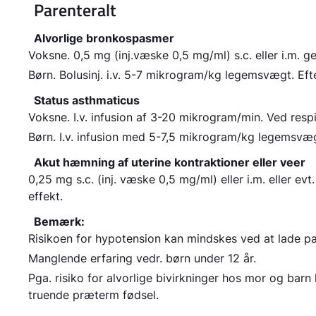
Parenteralt
Alvorlige bronkospasmer
Voksne.
0,5 mg (inj.væske 0,5 mg/ml) s.c. eller i.m. ge
Børn.
Bolusinj. i.v. 5-7 mikrogram/kg legemsvægt. Ef
Status asthmaticus
Voksne.
I.v. infusion af 3-20 mikrogram/min. Ved respi
Børn.
I.v. infusion med 5-7,5 mikrogram/kg legemsvæg
Akut hæmning af uterine kontraktioner eller veer
0,25 mg s.c. (inj. væske 0,5 mg/ml) eller i.m. eller ev
effekt.
Bemærk:
Risikoen for hypotension kan mindskes ved at lade pat
Manglende erfaring vedr. børn under 12 år.
Pga. risiko for alvorlige bivirkninger hos mor og ba
truende præterm fødsel.