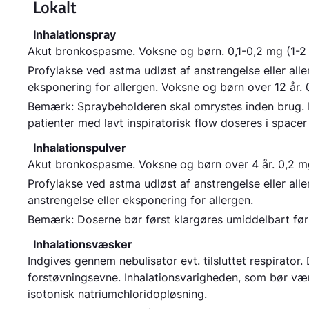
Lokalt
Inhalationspray
Akut bronkospasme
.
Voksne og børn
. 0,1-0,2 mg (1-
Profylakse ved astma udløst af anstrengelse eller alle
eksponering for allergen.
Voksne og børn over 12 år.
0
Bemærk:
Spraybeholderen skal omrystes inden brug. In
patienter med lavt inspiratorisk flow doseres i spacer
Inhalationspulver
Akut bronkospasme. Voksne og børn over 4 år.
0,2 mg
Profylakse ved astma udløst af anstrengelse eller all
anstrengelse eller eksponering for allergen
.
Bemærk:
Doserne bør først klargøres umiddelbart før
Inhalationsvæsker
Indgives gennem nebulisator evt. tilsluttet respirato
forstøvningsevne. Inhalationsvarigheden, som bør væ
isotonisk natriumchloridopløsning.