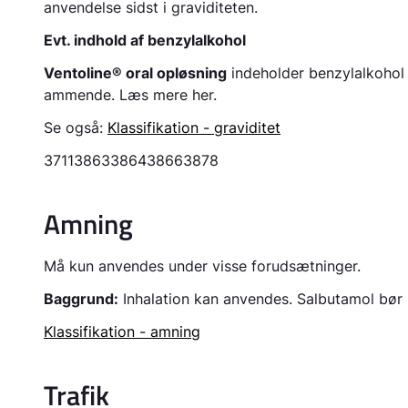
anvendelse sidst i graviditeten.
Evt. indhold af benzylalkohol
Ventoline® oral opløsning
indeholder benzylalkohol 
ammende. Læs mere
her.
Se også:
Klassifikation - graviditet
3711
3863
3864
3866
3878
Amning
Må kun anvendes under visse forudsætninger.
Baggrund:
Inhalation kan anvendes. Salbutamol bør 
Klassifikation - amning
Trafik