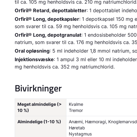
til ca. 105 mg henholdsvis ca. 210 mg natriumchlorid
Orfiril® Retard, depottabletter
: 1 depottablet indeh
Orfiril® Long, depotkapsler
: 1 depotkapsel 150 mg e
som svarer til ca. 59 mg henholdsvis ca. 105 mg natr
Orfiril® Long, depotgranulat
: 1 endosisbeholder 50
natrium, som svarer til ca. 176 mg henholdsvis ca. 3
Oral opløsning
: 5 ml indeholder 1,8 mmol natrium, so
Injektionsvæske
: 1 ampul 3 ml eller 10 ml indehold
mg henholdsvis ca. 352 mg natriumchlorid.
Bivirkninger
Meget almindelige (>
Kvalme
10 %)
Tremor
Almindelige (1-10 %)
Anæmi, Hæmoragi, Knoglemarvsde
Høretab
Nystagmus