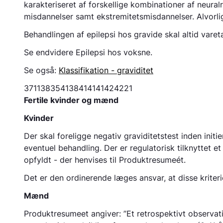
karakteriseret af forskellige kombinationer af neuralr
misdannelser samt ekstremitetsmisdannelser. Alvorli
Behandlingen af epilepsi hos gravide skal altid vare
Se endvidere
Epilepsi hos voksne.
Se også:
Klassifikation - graviditet
3711
3835
4138
4141
4142
4221
Fertile kvinder og mænd
Kvinder
Der skal foreligge negativ graviditetstest inden ini
eventuel behandling. Der er regulatorisk tilknyttet e
opfyldt - der henvises til Produktresumeét.
Det er den ordinerende læges ansvar, at disse kriteri
Mænd
Produktresumeet angiver: ”Et retrospektivt observati