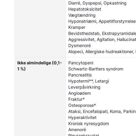
Diarré, Dyspepsi, Opkastning
Hepatotoksicitet
Vægtændring
Hyponatriæmi, Appetitforstyrrelse
Kramper
Bevidsthedstab, Ekstrapyramida
Aggressivitet, Agitation, Halluci
Dysmenoré
Alopeci, Allergiske hudreaktioner,
Ikke almindelige (0,1-
Pancytopeni
1 %)
Schwartz-Bartters syndrom
Pancreatitis
Hypotermi**, Letargi
Leverpåvirkning
Angioødem
Fraktur*
Osteoporose*
Ataksi, Encefalopati, Koma, Parki
Hyperaktivitet
Kronisk nyresygdom
Amenoré
Pleuraekssudat