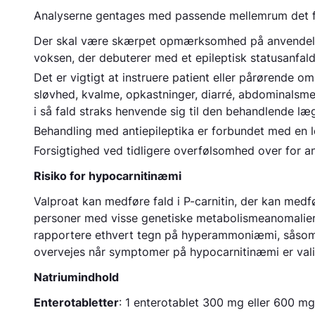
Analyserne gentages med passende mellemrum det før
Der skal være skærpet opmærksomhed på anvendelsen 
voksen, der debuterer med et epileptisk statusanfal
Det er vigtigt at instruere patient eller pårørende o
sløvhed, kvalme, opkastninger, diarré, abdominalsmer
i så fald straks henvende sig til den behandlende læ
Behandling med antiepileptika er forbundet med en let
Forsigtighed ved tidligere overfølsomhed over for an
Risiko for hypocarnitinæmi
Valproat kan medføre fald i P-carnitin, der kan me
personer med visse genetiske metabolismeanomalier, 
rapportere ethvert tegn på hyperammoniæmi, såsom a
overvejes når symptomer på hypocarnitinæmi er valide
Natriumindhold
Enterotabletter
: 1 enterotablet 300 mg eller 600 m