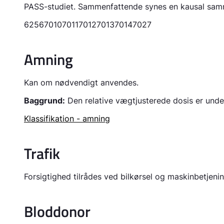
PASS-studiet. Sammenfattende synes en kausal sa
6256
7010
7011
7012
7013
7014
7027
Amning
Kan om nødvendigt anvendes.
Baggrund:
Den relative vægtjusterede dosis er under
Klassifikation - amning
Trafik
Forsigtighed tilrådes ved bilkørsel og maskinbetjenin
Bloddonor