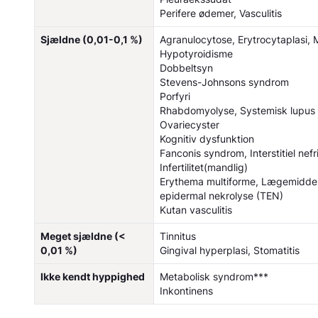
Perifere ødemer, Vasculitis
Sjældne (0,01-0,1 %)
Agranulocytose, Erytrocytaplasi,
Hypotyroidisme
Dobbeltsyn
Stevens-Johnsons syndrom
Porfyri
Rhabdomyolyse, Systemisk lupus
Ovariecyster
Kognitiv dysfunktion
Fanconis syndrom, Interstitiel nefri
Infertilitet(mandlig)
Erythema multiforme, Lægemiddel
epidermal nekrolyse (TEN)
Kutan vasculitis
Meget sjældne (<
Tinnitus
0,01 %)
Gingival hyperplasi, Stomatitis
Ikke kendt hyppighed
Metabolisk syndrom***
Inkontinens