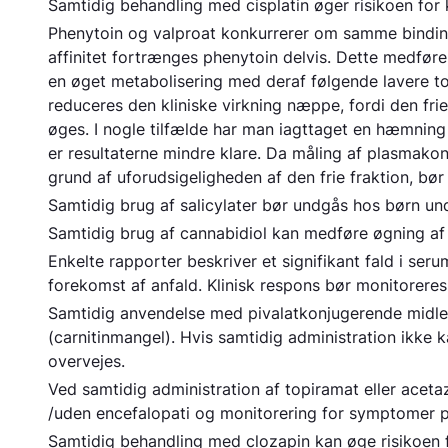
Samtidig behandling med cisplatin øger risikoen fo
Phenytoin og valproat konkurrerer om samme bindin
affinitet fortrænges phenytoin delvis. Dette medføre
en øget metabolisering med deraf følgende lavere to
reduceres den kliniske virkning næppe, fordi den frie
øges. I nogle tilfælde har man iagttaget en hæmning 
er resultaterne mindre klare. Da måling af plasmakon
grund af uforudsigeligheden af den frie fraktion, b
Samtidig brug af salicylater bør undgås hos børn und
Samtidig brug af cannabidiol kan medføre øgning a
Enkelte rapporter beskriver et signifikant fald i se
forekomst af anfald. Klinisk respons bør monitoreres
Samtidig anvendelse med pivalatkonjugerende midler 
(carnitinmangel). Hvis samtidig administration ikke
overvejes.
Ved samtidig administration af topiramat eller acet
/uden encefalopati og monitorering for symptomer 
Samtidig behandling med clozapin kan øge risikoen f