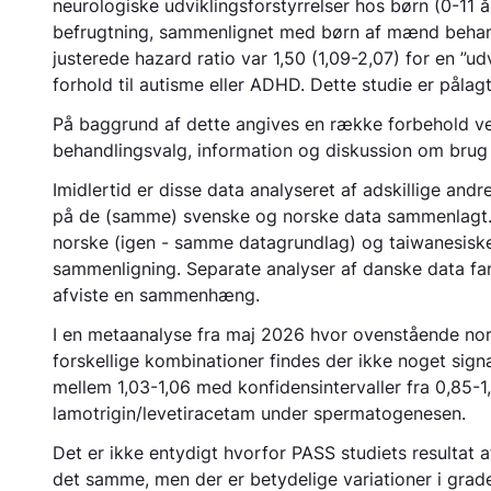
neurologiske udviklingsforstyrrelser hos børn (0-11
befrugtning, sammenlignet med børn af mænd behand
justerede hazard ratio var 1,50 (1,09-2,07) for en ”ud
forhold til autisme eller ADHD. Dette studie er påla
På baggrund af dette angives en række forbehold ved
behandlingsvalg, information og diskussion om brug
Imidlertid er disse data analyseret af adskillige an
på de (samme) svenske og norske data sammenlagt. De
norske (igen - samme datagrundlag) og taiwanesiske
sammenligning. Separate analyser af danske data fan
afviste en sammenhæng.
I en metaanalyse fra maj 2026 hvor ovenstående nor
forskellige kombinationer findes der ikke noget sig
mellem 1,03-1,06 med konfidensintervaller fra 0,85-
lamotrigin/levetiracetam under spermatogenesen.
Det er ikke entydigt hvorfor PASS studiets resultat a
det samme, men der er betydelige variationer i grade