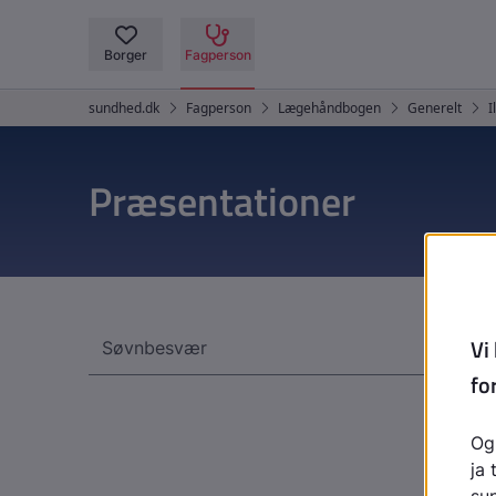
Præsentationer
Søvnbesvær