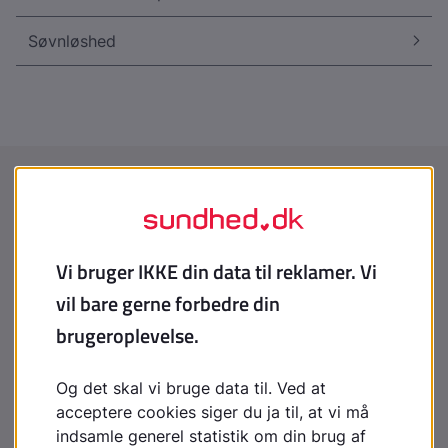
Søvnløshed