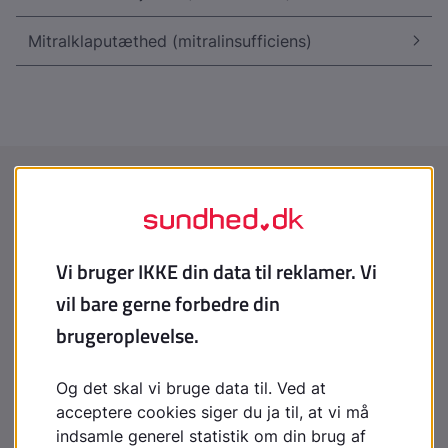
Mitralklaputæthed (mitralinsufficiens)