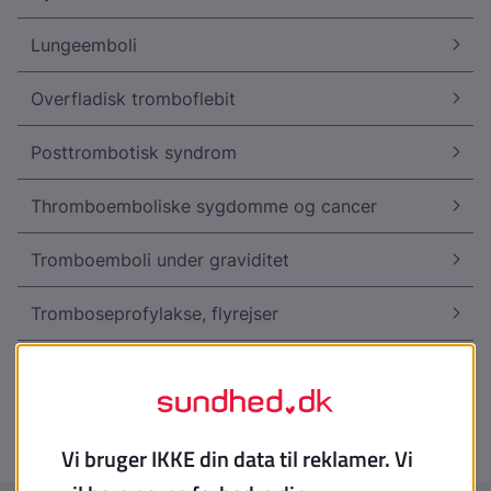
Lungeemboli
Overfladisk tromboflebit
Posttrombotisk syndrom
Thromboemboliske sygdomme og cancer
Tromboemboli under graviditet
Tromboseprofylakse, flyrejser
Tromboseprofylakse, medicin