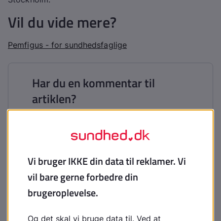
Vil du vide mere?
Pemfigus - for sundhedsfaglige
Har du en kommentar til
artiklen?
Bemærk venligst, at du IKKE vil modtage
svar på henvendelser, der omhandler din
egen sygdom, pårørendes sygdom,
blodprøvesvar, hjælp til at udarbejde
skoleopgaver og litteratursøgning.
Indhold leveret af