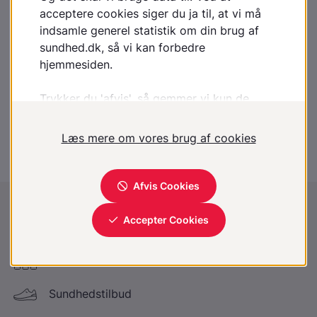
Lægehåndbogen
laegehaandbogen@dadl.dk
Lægehåndbogen
Kristianiagade 12
2100 København Ø
Disclaimer
:
Lægehåndbogen