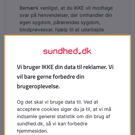
Bemærk venligst, at du IKKE vil modtage
svar på henvendelser, der omhandler din
egen sygdom, pårørendes sygdom,
blodprøvesvar, hjælp til at udarbejde
skoleopgaver og litteratursøgning.
Indhold leveret af
Lægehåndbogen
laegehaandbogen@dadl.dk
Lægehåndbogen
Kristianiagade 12
2100 København Ø
Disclaimer
:
Lægehåndbogen