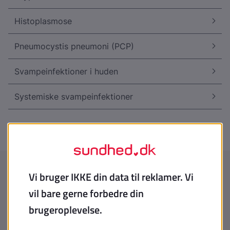
Histoplasmose
Pneumocystis pneumoni (PCP)
Svampeinfektioner i huden
Systemiske svampeinfektioner