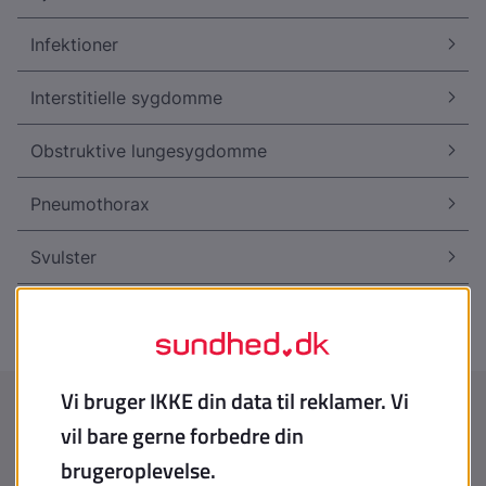
Infektioner
Interstitielle sygdomme
Obstruktive lungesygdomme
Pneumothorax
Svulster