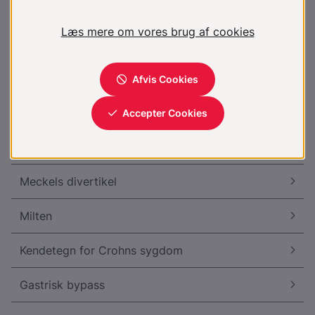
Stomi - kirurgiske muligheder
Crohns sygdom - anatomisk fordeling
Galdeblære, normal
Helicobacter Pylori
Hul i spiserøret
Meckels divertikel
Milten
Kendetegn for Crohns sygdom
Gastrisk bypass