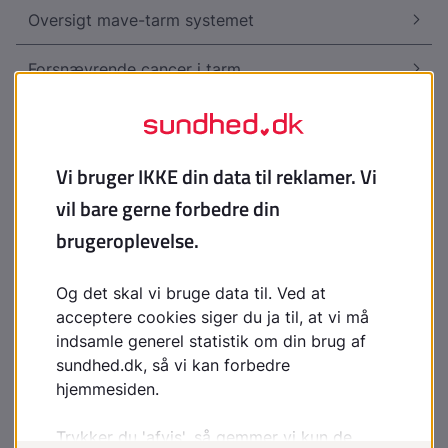
Oversigt mave-tarm systemet
Forsnævrende cancer i tarm
Elastikbehandling af hæmoride
Mavesår
Campylobacter - graf fra SSI
Cøliaki, hvad sker i tarmen?
Tyktarm - oversigt
Rektalprolaps
Rektalslimhindeprolaps, total