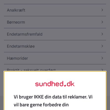
Analkræft
Børneorm
Endetarmsfremfald
Endetarmskløe
Hæmorider
Proktit - seksuelt overført