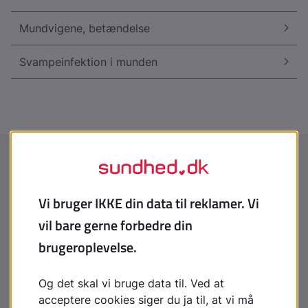
Mundvigene, betændelse
Svampeinfektion i munden