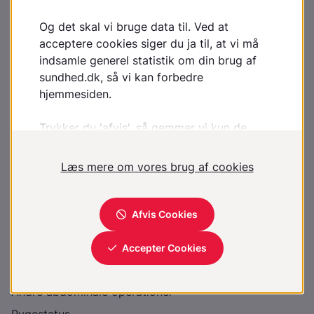
afdeling
Asymptomatiske hernier kan evt. henvises
Patienter med anamnestiske tilfælde med
indeklemning af herniet bør henvises til kirurgisk
afdeling (indeklemning regnes som en komplikation til
herniet, og der er risiko for fornyede tilfælde)
Oplysninger i henvisningen
Størrelse af umbilicalhernie defekten
Evt. ultralydsskanning
Hvilke klager præsenterer patienten?
Evt. anamnestisk indeklemningstilfælde
Tidligere opereret for umbilicalhernie?
Andre abdominale operationer