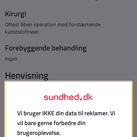
Kirurgi
Oftest åben operation med forstærkende
kunststofmesh
Forebyggende behandling
Ingen
Henvisning
Tilstedeværelse af hernierelaterede symptomer og
klinisk påvist hernie eller mistanke om samme - evt.
assisteret af ultralyd ved tvivl om hernie ved den
kliniske undersøgelse
Patient med negativ kllinisk undersøgelse og evt.
negativ ultralyd, men positiv anamnese med
hernierelaterede klager, kan henvises til kirurgisk