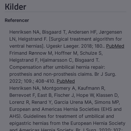
Kilder
Referencer
Henriksen NA, Bisgaard T, Andersen HF, Jørgensen
LN, Helgstrand F. [Surgical treatment algorithm for
ventral hernias]. Ugeskr Laeger. 2018; 180..
PubMed
Frimand Rønnow M, Hoffner M, Schulze S,
Helgstrand F, Hjalmarsson C, Bisgaard T.
Compensation after umbilical hernia repair:
prosthesis and non-prosthesis claims. Br J Surg.
2022; 109.; 408-410.
PubMed
Henriksen NA, Montgomery A, Kaufmann R,
Berrevoet F, East B, Fischer J, Hope W, Klassen D,
Lorenz R, Renard Y, Garcia Urena MA, Simons MP,
European and Americas Hernia Societies (EHS and
AHS). Guidelines for treatment of umbilical and
epigastric hernias from the European Hernia Society
and Americas Hernia Society. Br J Surg. 2020; 107.;