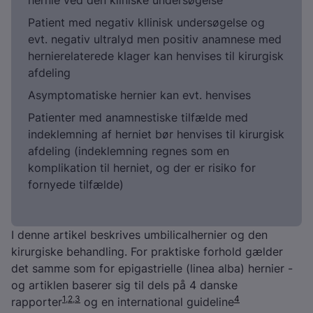
hernie ved den kliniske undersøgelse
Patient med negativ kllinisk undersøgelse og
evt. negativ ultralyd men positiv anamnese med
hernierelaterede klager kan henvises til kirurgisk
afdeling
Asymptomatiske hernier kan evt. henvises
Patienter med anamnestiske tilfælde med
indeklemning af herniet bør henvises til kirurgisk
afdeling (indeklemning regnes som en
komplikation til herniet, og der er risiko for
fornyede tilfælde)
I denne artikel beskrives umbilicalhernier og den
kirurgiske behandling. For praktiske forhold gælder
det samme som for epigastrielle (linea alba) hernier -
og artiklen baserer sig til dels på 4 danske
1
,
2
,
3
4
rapporter
og en international guideline