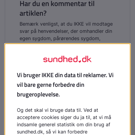
Har du en kommentar til
artiklen?
Bemærk venligst, at du IKKE vil modtage
svar på henvendelser, der omhandler din
egen sygdom, pårørendes sygdom,
blodprøvesvar, hjælp til at udarbejde
skoleopgaver og litteratursøgning.
Indhold leveret af
Lægehåndbogen
laegehaandbogen@dadl.dk
Lægehåndbogen
Kristianiagade 12