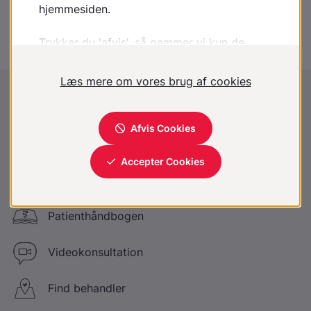
2100 København Ø
Disclaimer
:
Lægehåndbogen