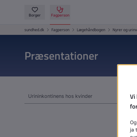
Præsentationer
Urininkontinens hos kvinder