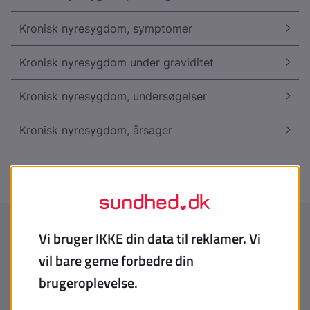
Kronisk nyresygdom, symptomer
Kronisk nyresygdom under graviditet
Kronisk nyresygdom, undersøgelser
Kronisk nyresygdom, årsager