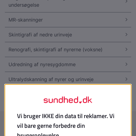
undersøgelse
MR-skanninger
Skintigrafi af nedre urinveje
Renografi, skintigrafi af nyrerne (voksne)
Udredning af nyresygdomme
Ultralydskanning af nyrer og urinveje