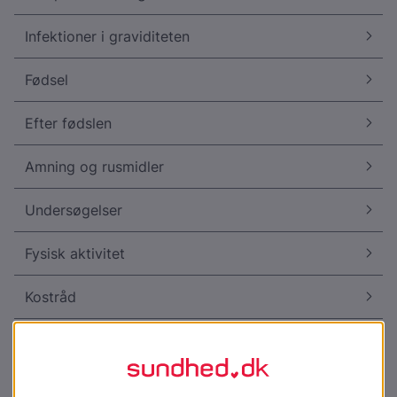
Infektioner i graviditeten
Fødsel
Efter fødslen
Amning og rusmidler
Undersøgelser
Fysisk aktivitet
Kostråd
Diverse
Socialmedicin