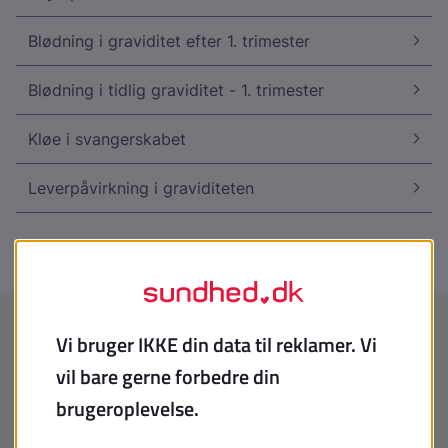
Blødning i graviditet efter 1. trimester
Blødning i tidlig graviditet - 1. trimester
Kløe i svangerskabet
Leverpåvirkning i graviditeten