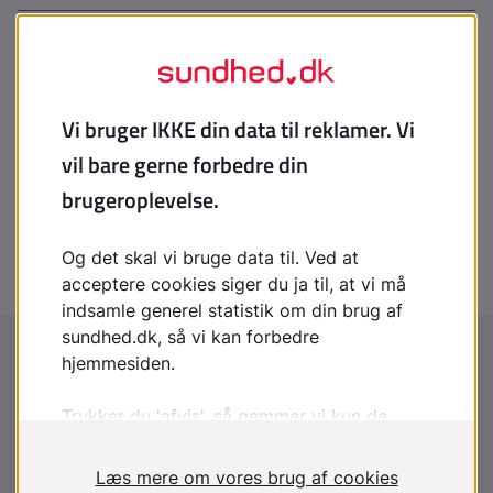
Sarkomer
Synovial osteokondromatose
Maturt cystisk teratom
Vokseværk